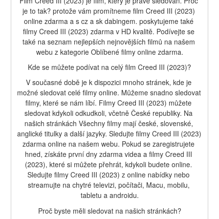
Film Creed III (2023) je film, který je právě sledován. Proč 
je to tak? protože vám promítneme film Creed III (2023) 
online zdarma a s cz a sk dabingem. poskytujeme také 
filmy Creed III (2023) zdarma v HD kvalitě. Podívejte se 
také na seznam nejlepších nejnovějších filmů na našem 
webu z kategorie Oblíbené filmy online zdarma.
Kde se můžete podívat na celý film Creed III (2023)?
V současné době je k dispozici mnoho stránek, kde je 
možné sledovat celé filmy online. Můžeme snadno sledovat 
filmy, které se nám líbí. Filmy Creed III (2023) můžete 
sledovat kdykoli odkudkoli, včetně České republiky. Na 
našich stránkách Všechny filmy mají české, slovenské, 
anglické titulky a další jazyky. Sledujte filmy Creed III (2023) 
zdarma online na našem webu. Pokud se zaregistrujete 
hned, získáte první dny zdarma videa a filmy Creed III 
(2023), které si můžete přehrát, kdykoli budete online. 
Sledujte filmy Creed III (2023) z online nabídky nebo 
streamujte na chytré televizi, počítači, Macu, mobilu, 
tabletu a androidu.
Proč byste měli sledovat na našich stránkách?