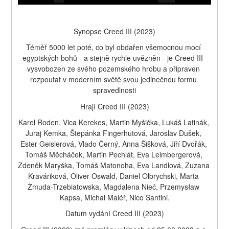
Synopse Creed III (2023)
Téměř 5000 let poté, co byl obdařen všemocnou mocí 
egyptských bohů - a stejně rychle uvězněn - je Creed III  
vysvobozen ze svého pozemského hrobu a připraven 
rozpoutat v moderním světě svou jedinečnou formu 
spravedlnosti
Hrají Creed III (2023)
Karel Roden, Vica Kerekes, Martin Myšička, Lukáš Latinák, 
Juraj Kemka, Štepánka Fingerhutová, Jaroslav Dušek, 
Ester Geislerová, Vlado Černý, Anna Šišková, Jiří Dvořák, 
Tomáš Měcháček, Martin Pechlát, Eva Leimbergerová, 
Zdeněk Maryška, Tomáš Matonoha, Eva Landlová, Zuzana 
Kraváriková, Oliver Oswald, Daniel Olbrychski, Marta 
Żmuda-Trzebiatowska, Magdalena Nieć, Przemysław 
Kapsa, Michal Maléř, Nico Santini.
Datum vydání Creed III (2023)