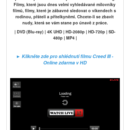
Filmy, které jsou dnes velmi vyhledávané milovníky 
filmů, filmy, které je zábavné sledovat o víkendech s 
rodinou, přáteli a přítelkyněmi. Chcete-li se zbavit 
nudy, která se vám stane po únavě z práce.
| DVD (Blu-ray) | 4K UHD | HD-2080p | HD-720p | SD-
480p | MP4 |
► Klikněte zde pro shlédnutí filmu Creed III - 
Online zdarma v HD