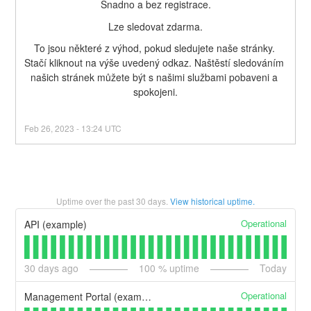
Snadno a bez registrace.
Lze sledovat zdarma.
To jsou některé z výhod, pokud sledujete naše stránky. 
Stačí kliknout na výše uvedený odkaz. Naštěstí sledováním 
našich stránek můžete být s našimi službami pobaveni a 
spokojeni.
Feb
26
,
2023
-
13:24
UTC
Uptime over the past
30
days.
View historical uptime.
Operational
API (example)
30
days ago
100
% uptime
Today
Operational
Management Portal (example)