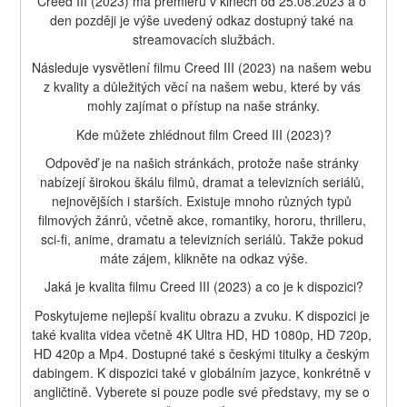
Creed III (2023) má premiéru v kinech od 25.08.2023 a o 
den později je výše uvedený odkaz dostupný také na 
streamovacích službách.
Následuje vysvětlení filmu Creed III (2023) na našem webu 
z kvality a důležitých věcí na našem webu, které by vás 
mohly zajímat o přístup na naše stránky.
Kde můžete zhlédnout film Creed III (2023)?
Odpověď je na našich stránkách, protože naše stránky 
nabízejí širokou škálu filmů, dramat a televizních seriálů, 
nejnovějších i starších. Existuje mnoho různých typů 
filmových žánrů, včetně akce, romantiky, hororu, thrilleru, 
sci-fi, anime, dramatu a televizních seriálů. Takže pokud 
máte zájem, klikněte na odkaz výše.
Jaká je kvalita filmu Creed III (2023) a co je k dispozici?
Poskytujeme nejlepší kvalitu obrazu a zvuku. K dispozici je 
také kvalita videa včetně 4K Ultra HD, HD 1080p, HD 720p, 
HD 420p a Mp4. Dostupné také s českými titulky a českým 
dabingem. K dispozici také v globálním jazyce, konkrétně v 
angličtině. Vyberete si pouze podle své představy, my se o 